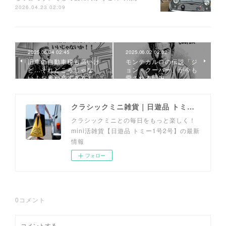
2026.04.23 02:09
2025.06.04 02:45
2025.06.02 02:02
旧車の自動車税も高いけ
モンテカルロの伝説「ジ
ど…それどころじゃな
ョン・クーパー」が今も
い！お米が高すぎる！
愛される理由
クラシックミニ雑貨｜日遊品 トミー1号2号
クラシックミニとの毎日をもっと楽しく！
mini活雑貨【日遊品 トミー1号2号】の最新
情報
フォロー
0
コメント