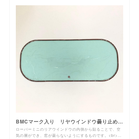
BMCマーク入り リヤウインドウ曇り止めシート : ミニマルヤマ - 通販 - Yahoo!ショッピング
ローバーミニのリアウインドウの内側から貼ることで、空
気の層ができ、窓が曇らないようにするものです。<br>…