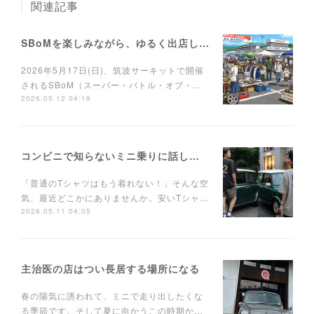
関連記事
SBoMを楽しみながら、ゆるく出店しませんか？
2026年5月17日(日)、筑波サーキットで開催
されるSBoM（スーパー・バトル・オブ・…
2026.05.12 04:19
コンビニで知らないミニ乗りに話しかけられるTシャツ
「普通のTシャツはもう着れない！」そんな空
気、最近どこかにありませんか。安いTシャ…
2026.05.11 04:05
主治医の店はつい長居する場所になる
春の陽気に誘われて、ミニで走り出したくな
る季節です。そして夏に向かうこの時期か…