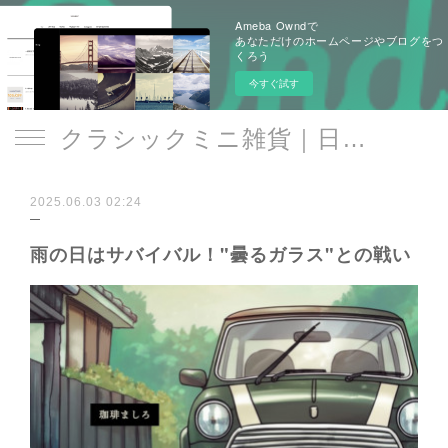
Ameba Owndで
あなただけのホームページやブログをつ
くろう
今すぐ試す
クラシックミニ雑貨｜日遊品 トミー1号2号
2025.06.03 02:24
雨の日はサバイバル！"曇るガラス"との戦い