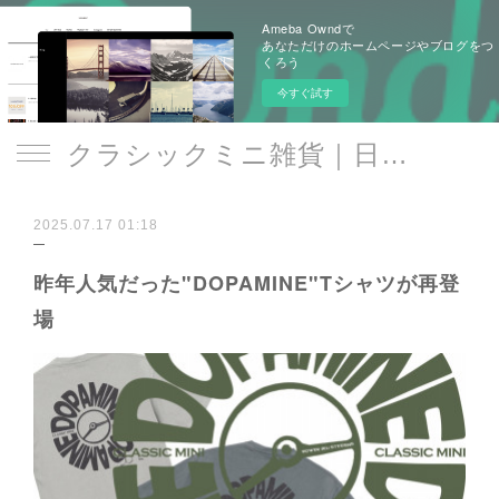
Ameba Owndで
あなただけのホームページやブログをつ
くろう
今すぐ試す
クラシックミニ雑貨｜日遊品 トミー1号2号
2025.07.17 01:18
昨年人気だった"DOPAMINE"Tシャツが再登
場