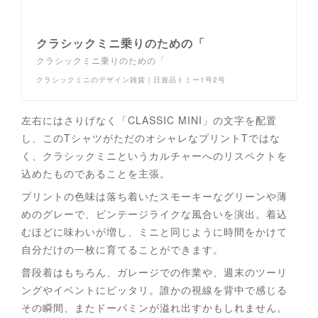
クラシックミニ乗りのための「
クラシックミニ乗りのための「
クラシックミニのデザイン雑貨｜日遊品トミー1号2号
左右にはさりげなく「CLASSIC MINI」の文字を配置
し、このTシャツがただのオシャレなプリントTではな
く、クラシックミニというカルチャーへのリスペクトを
込めたものであることを主張。
プリントの色味は落ち着いたスモーキーなグリーンや薄
めのグレーで、ビンテージライクな風合いを演出。着込
むほどに味わいが増し、ミニと同じように時間をかけて
自分だけの一枚に育てることができます。
普段着はもちろん、ガレージでの作業や、週末のツーリ
ングやイベントにピッタリ。誰かの視線を背中で感じる
その瞬間、またドーパミンが溢れ出すかもしれません。