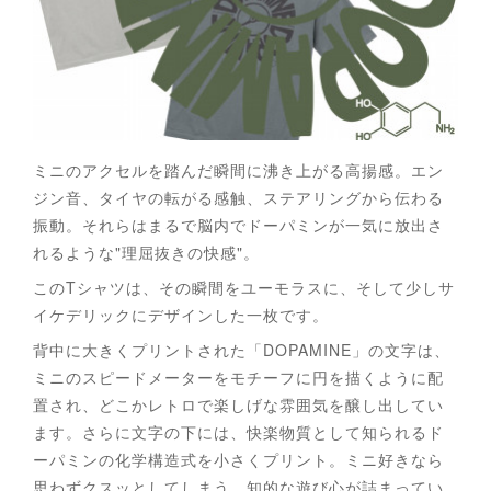
ミニのアクセルを踏んだ瞬間に沸き上がる高揚感。エン
ジン音、タイヤの転がる感触、ステアリングから伝わる
振動。それらはまるで脳内でドーパミンが一気に放出さ
れるような"理屈抜きの快感"。
このTシャツは、その瞬間をユーモラスに、そして少しサ
イケデリックにデザインした一枚です。
背中に大きくプリントされた「DOPAMINE」の文字は、
ミニのスピードメーターをモチーフに円を描くように配
置され、どこかレトロで楽しげな雰囲気を醸し出してい
ます。さらに文字の下には、快楽物質として知られるド
ーパミンの化学構造式を小さくプリント。ミニ好きなら
思わずクスッとしてしまう、知的な遊び心が詰まってい