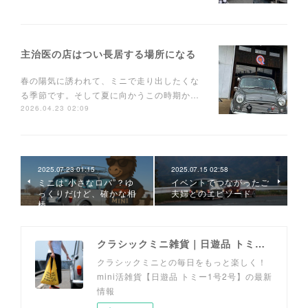
主治医の店はつい長居する場所になる
春の陽気に誘われて、ミニで走り出したくな
る季節です。そして夏に向かうこの時期か…
2026.04.23 02:09
2025.07.23 01:15
2025.07.15 02:58
ミニは“小さなロバ”？ゆ
イベントでつながったご
っくりだけど、確かな相
夫婦とのエピソード
棒
クラシックミニ雑貨｜日遊品 トミー1号2号
クラシックミニとの毎日をもっと楽しく！
mini活雑貨【日遊品 トミー1号2号】の最新
情報