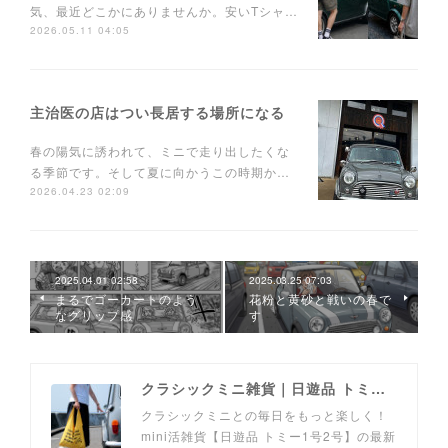
気、最近どこかにありませんか。安いTシャ…
2026.05.11 04:05
主治医の店はつい長居する場所になる
春の陽気に誘われて、ミニで走り出したくな
る季節です。そして夏に向かうこの時期か…
2026.04.23 02:09
2025.04.01 02:58
2025.03.25 07:03
まるでゴーカートのよう
花粉と黄砂と戦いの春で
なグリップ感
す
クラシックミニ雑貨｜日遊品 トミー1号2号
クラシックミニとの毎日をもっと楽しく！
mini活雑貨【日遊品 トミー1号2号】の最新