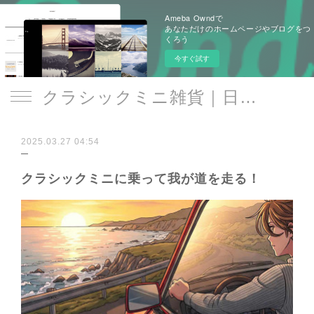
Ameba Owndで
あなただけのホームページやブログをつ
くろう
今すぐ試す
クラシックミニ雑貨｜日遊品 トミー1号2号
2025.03.27 04:54
クラシックミニに乗って我が道を走る！