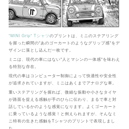
"MINI Grip" Tシャツ
のプリントは、ミニのステアリング
を握った瞬間の"あのゴーカートのようなグリップ感"をデ
ザインに落とし込んだ一枚です。
ミニは、現代の車にはない"人とマシンの一体感"を味わえ
る特別な存在。
現代の車はコンピューター制御によって快適性や安全性
が追求されていますが、ミニはあくまでアナログな車。
重いステアリングを握れば、微細な振動や小さなタイヤ
が路面を捉える感触が手のひらに伝わり、まるで車と対
話しているかのような感覚になります。よくゴーカート
に乗っているような感覚！と例えられますが、そんなミ
ニ特有の生きた感触をTシャツのプリントで表現しまし
た。