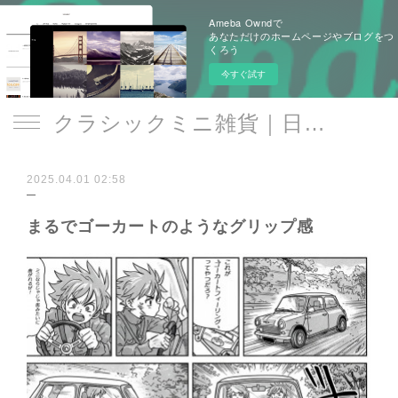
Ameba Owndで
あなただけのホームページやブログをつ
くろう
今すぐ試す
クラシックミニ雑貨｜日遊品 トミー1号2号
2025.04.01 02:58
まるでゴーカートのようなグリップ感