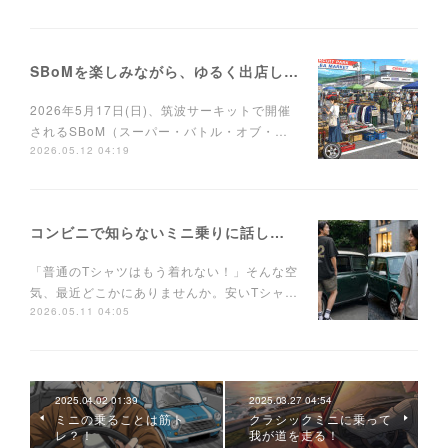
SBoMを楽しみながら、ゆるく出店しませんか？
2026年5月17日(日)、筑波サーキットで開催
されるSBoM（スーパー・バトル・オブ・…
2026.05.12 04:19
コンビニで知らないミニ乗りに話しかけられるTシャツ
「普通のTシャツはもう着れない！」そんな空
気、最近どこかにありませんか。安いTシャ…
2026.05.11 04:05
2025.04.02 01:39
2025.03.27 04:54
ミニの乗ることは筋ト
クラシックミニに乗って
レ？！
我が道を走る！