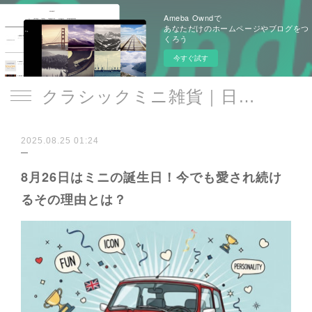
Ameba Owndで
あなただけのホームページやブログをつ
くろう
今すぐ試す
クラシックミニ雑貨｜日遊品 トミー1号2号
2025.08.25 01:24
8月26日はミニの誕生日！今でも愛され続け
るその理由とは？