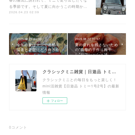
る季節です。そして夏に向かうこの時期か…
2026.04.23 02:09
2025.08.27 01:33
2025.08.22 00:57
今年の夏はマジで過酷！
夏の疲れを残さないため
猛暑と豪雨にどう向き合
の"義母の手作り梅干
うか
し"リフレッシュ法
クラシックミニ雑貨｜日遊品 トミー1号2号
クラシックミニとの毎日をもっと楽しく！
mini活雑貨【日遊品 トミー1号2号】の最新
情報
フォロー
0
コメント