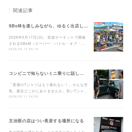
関連記事
SBoMを楽しみながら、ゆるく出店しませんか？
2026年5月17日(日)、筑波サーキットで開催
されるSBoM（スーパー・バトル・オブ・…
2026.05.12 04:19
コンビニで知らないミニ乗りに話しかけられるTシャツ
「普通のTシャツはもう着れない！」そんな空
気、最近どこかにありませんか。安いTシャ…
2026.05.11 04:05
主治医の店はつい長居する場所になる
春の陽気に誘われて、ミニで走り出したくな