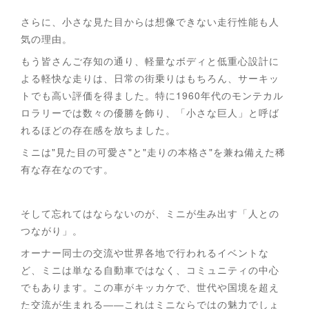
さらに、小さな見た目からは想像できない走行性能も人
気の理由。
もう皆さんご存知の通り、軽量なボディと低重心設計に
よる軽快な走りは、日常の街乗りはもちろん、サーキッ
トでも高い評価を得ました。特に1960年代のモンテカル
ロラリーでは数々の優勝を飾り、「小さな巨人」と呼ば
れるほどの存在感を放ちました。
ミニは"見た目の可愛さ"と"走りの本格さ"を兼ね備えた稀
有な存在なのです。
そして忘れてはならないのが、ミニが生み出す「人との
つながり」。
オーナー同士の交流や世界各地で行われるイベントな
ど、ミニは単なる自動車ではなく、コミュニティの中心
でもあります。この車がキッカケで、世代や国境を超え
た交流が生まれる――これはミニならではの魅力でしょ