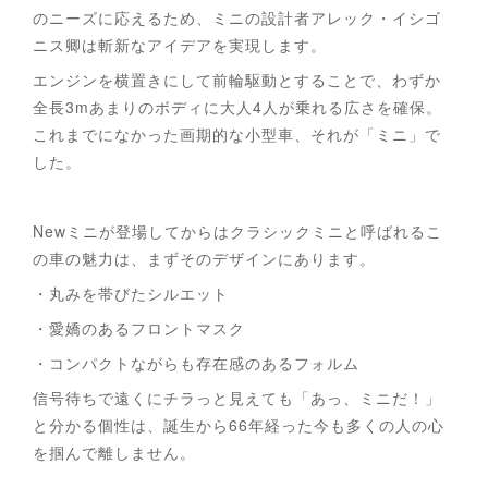
のニーズに応えるため、ミニの設計者アレック・イシゴ
ニス卿は斬新なアイデアを実現します。
エンジンを横置きにして前輪駆動とすることで、わずか
全長3mあまりのボディに大人4人が乗れる広さを確保。
これまでになかった画期的な小型車、それが「ミニ」で
した。
Newミニが登場してからはクラシックミニと呼ばれるこ
の車の魅力は、まずそのデザインにあります。
・丸みを帯びたシルエット
・愛嬌のあるフロントマスク
・コンパクトながらも存在感のあるフォルム
信号待ちで遠くにチラっと見えても「あっ、ミニだ！」
と分かる個性は、誕生から66年経った今も多くの人の心
を掴んで離しません。