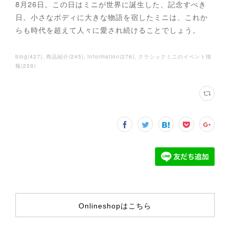
8月26日。この日はミニが世界に誕生した、記念すべき
日。小さなボディに大きな物語を宿したミニは、これか
らも時代を超えて人々に愛され続けることでしょう。
blog
(
427
)
商品紹介
(
245
)
Information
(
276
)
クラシックミニのイベント情
報
(
259
)
Onlineshopはこちら