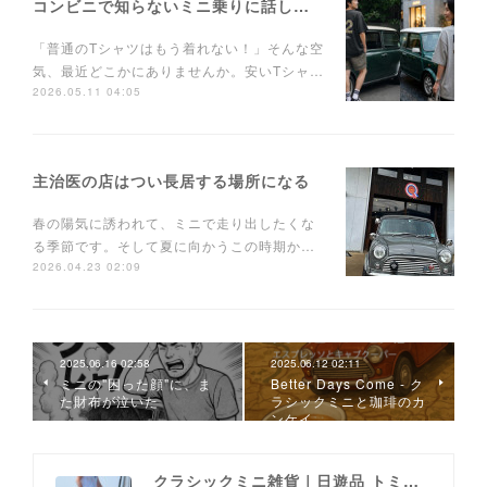
コンビニで知らないミニ乗りに話しかけられるTシャツ
「普通のTシャツはもう着れない！」そんな空
気、最近どこかにありませんか。安いTシャ…
2026.05.11 04:05
主治医の店はつい長居する場所になる
春の陽気に誘われて、ミニで走り出したくな
る季節です。そして夏に向かうこの時期か…
2026.04.23 02:09
2025.06.16 02:58
2025.06.12 02:11
ミニの"困った顔"に、ま
Better Days Come - ク
た財布が泣いた
ラシックミニと珈琲のカ
ンケイ
クラシックミニ雑貨｜日遊品 トミー1号2号