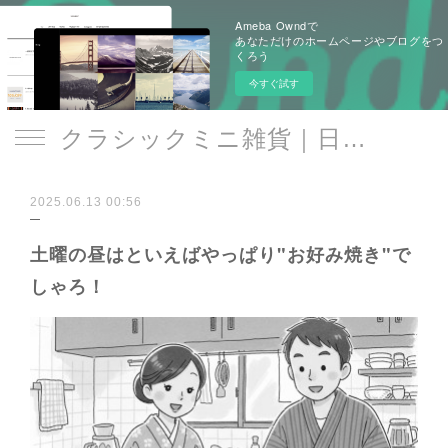
Ameba Owndで
あなただけのホームページやブログをつ
くろう
今すぐ試す
クラシックミニ雑貨｜日遊品 トミー1号2号
2025.06.13 00:56
土曜の昼はといえばやっぱり"お好み焼き"で
しゃろ！