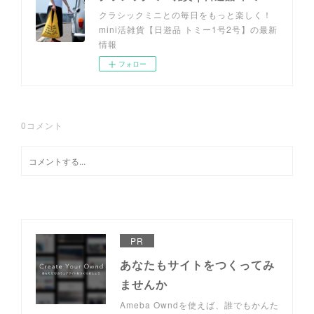
クラシックミニとの毎日をもっと楽しく！
mini活雑貨【日遊品 トミー1号2号】の最新
情報
フォロー
0
コメント
PR
あなたもサイトをつくってみ
ませんか
Ameba Owndを使えば、誰でもかんた