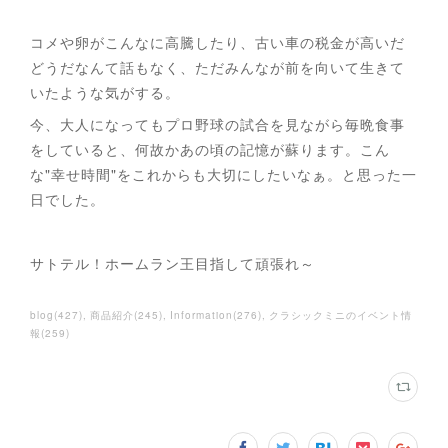
コメや卵がこんなに高騰したり、古い車の税金が高いだ
どうだなんて話もなく、ただみんなが前を向いて生きて
いたような気がする。
今、大人になってもプロ野球の試合を見ながら毎晩食事
をしていると、何故かあの頃の記憶が蘇ります。こん
な"幸せ時間"をこれからも大切にしたいなぁ。と思った一
日でした。
サトテル！ホームラン王目指して頑張れ～
blog
(
427
)
商品紹介
(
245
)
Information
(
276
)
クラシックミニのイベント情
報
(
259
)