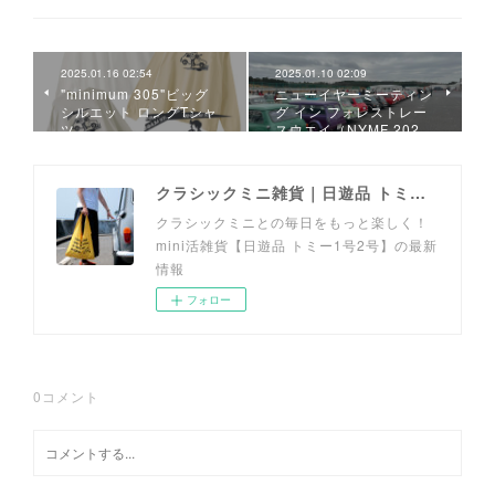
2025.01.16 02:54
2025.01.10 02:09
"minimum 305"ビッグ
ニューイヤーミーティン
シルエット ロングTシャ
グ イン フォレストレー
ツ
スウエイ（NYMF 202…
クラシックミニ雑貨｜日遊品 トミー1号2号
クラシックミニとの毎日をもっと楽しく！
mini活雑貨【日遊品 トミー1号2号】の最新
情報
フォロー
0
コメント