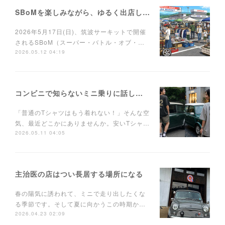
SBoMを楽しみながら、ゆるく出店しませんか？
2026年5月17日(日)、筑波サーキットで開催
されるSBoM（スーパー・バトル・オブ・…
2026.05.12 04:19
コンビニで知らないミニ乗りに話しかけられるTシャツ
「普通のTシャツはもう着れない！」そんな空
気、最近どこかにありませんか。安いTシャ…
2026.05.11 04:05
主治医の店はつい長居する場所になる
春の陽気に誘われて、ミニで走り出したくな
る季節です。そして夏に向かうこの時期か…
2026.04.23 02:09