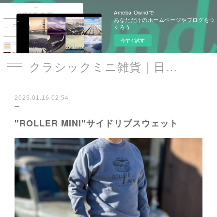
Ameba Owndで
あなただけのホームページやブログをつ
くろう
今すぐ試す
クラシックミニ雑貨｜日遊品 トミー1号2号
2025.01.16 02:54
"ROLLER MINI"サイドリブスウェット