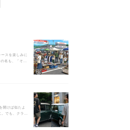
レースを楽しみに
その名も、「そ…
を開けば似たよ
に。でも、クラ…