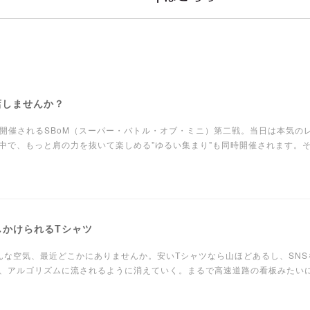
店しませんか？
ットで開催されるSBoM（スーパー・バトル・オブ・ミニ）第二戦。当日は本気の
中で、もっと肩の力を抜いて楽しめる"ゆるい集まり"も同時開催されます。
しかけられるTシャツ
んな空気、最近どこかにありませんか。安いTシャツなら山ほどあるし、SNS
、アルゴリズムに流されるように消えていく。まるで高速道路の看板みたい