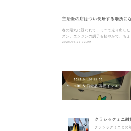
主治医の店はつい長居する場所に
春の陽気に誘われて、ミニで走り出した
ズン。エンジンの調子も軽やかで、ちょ
2026.04.23 02:09
2018.01.26 11:00
mini & 日遊品 専用インスタ
クラシックミニ雑
クラシックミニとの毎