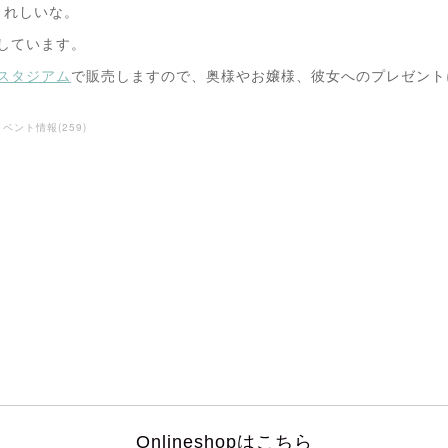
うれしいな。
意しています。
 日産スタジアム
で販売しますので、奥様やお嬢様、彼女へのプレゼント
イベント情報
(
259
)
Onlineshopはこちら