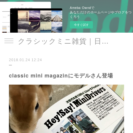
Ameba Owndで
あなただけのホームページやブログをつ
くろう
今すぐ試す
クラシックミニ雑貨｜日遊品 トミー1号2号
2018.01.24 12:24
classic mini magazinにモデルさん登場