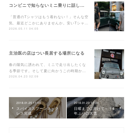
コンビニで知らないミニ乗りに話しかけられるTシャツ
「普通のTシャツはもう着れない！」そんな空
気、最近どこかにありませんか。安いTシャ…
2026.05.11 04:05
主治医の店はつい長居する場所になる
春の陽気に誘われて、ミニで走り出したくな
る季節です。そして夏に向かうこの時期か…
2026.04.23 02:09
2018.01.25 11:00
2018.01.23 11:00
スパイススプーンネック
日曜までに溶けて～！4
レス完成
年ぶりの大雪