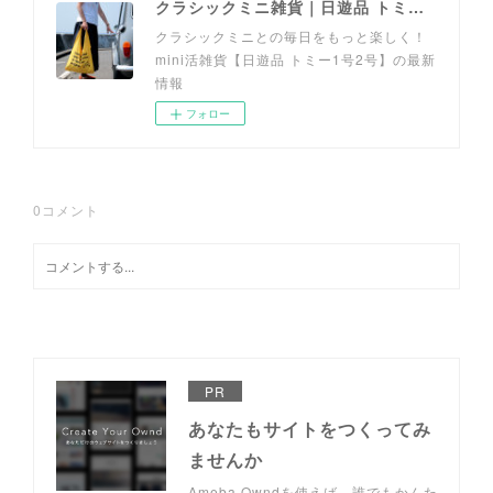
クラシックミニ雑貨｜日遊品 トミー1号2号
クラシックミニとの毎日をもっと楽しく！
mini活雑貨【日遊品 トミー1号2号】の最新
情報
フォロー
0
コメント
PR
あなたもサイトをつくってみ
ませんか
Ameba Owndを使えば、誰でもかんた