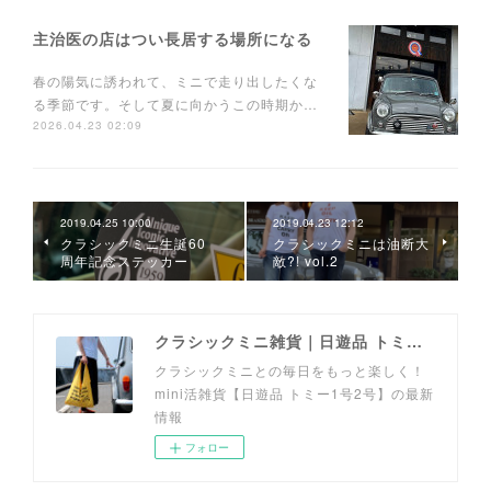
主治医の店はつい長居する場所になる
春の陽気に誘われて、ミニで走り出したくな
る季節です。そして夏に向かうこの時期か…
2026.04.23 02:09
2019.04.25 10:00
2019.04.23 12:12
クラシックミニ生誕60
クラシックミニは油断大
周年記念ステッカー
敵?! vol.2
クラシックミニ雑貨｜日遊品 トミー1号2号
クラシックミニとの毎日をもっと楽しく！
mini活雑貨【日遊品 トミー1号2号】の最新
情報
フォロー