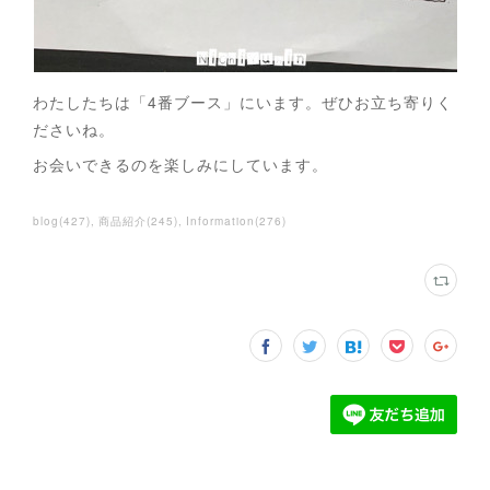
わたしたちは「4番ブース」にいます。ぜひお立ち寄りく
ださいね。
お会いできるのを楽しみにしています。
blog
(
427
)
商品紹介
(
245
)
Information
(
276
)