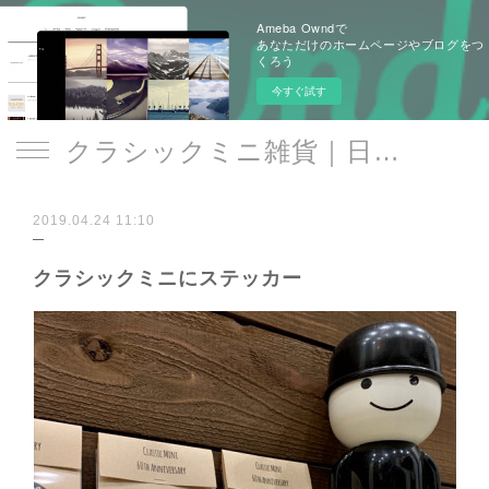
Ameba Owndで
あなただけのホームページやブログをつ
くろう
今すぐ試す
クラシックミニ雑貨｜日遊品 トミー1号2号
2019.04.24 11:10
クラシックミニにステッカー