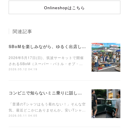
Onlineshopはこちら
関連記事
SBoMを楽しみながら、ゆるく出店しませんか？
2026年5月17日(日)、筑波サーキットで開催
されるSBoM（スーパー・バトル・オブ・…
2026.05.12 04:19
コンビニで知らないミニ乗りに話しかけられるTシャツ
「普通のTシャツはもう着れない！」そんな空
気、最近どこかにありませんか。安いTシャ…
2026.05.11 04:05