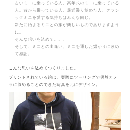
古いミニに乗っている人、高年式のミニに乗っている
人。昔から乗っている人、最近乗り始めた人。クラシ
ックミニを愛する気持ちはみんな同じ。
新たに始まるミニとの旅が楽しいものでありますよう
に。
そんな想いを込めて。。。
そして、ミニとの出逢い、ミニを通した繋がりに改め
て感謝。
こんな思いを込めてつくりました。
プリントされている絵は、実際にツーリングで偶然カメ
ラに収めることのできた写真を元にデザイン。