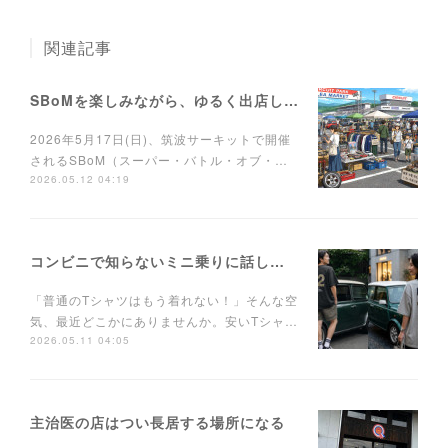
関連記事
SBoMを楽しみながら、ゆるく出店しませんか？
2026年5月17日(日)、筑波サーキットで開催
されるSBoM（スーパー・バトル・オブ・…
2026.05.12 04:19
コンビニで知らないミニ乗りに話しかけられるTシャツ
「普通のTシャツはもう着れない！」そんな空
気、最近どこかにありませんか。安いTシャ…
2026.05.11 04:05
主治医の店はつい長居する場所になる