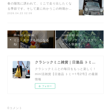
春の陽気に誘われて、ミニで走り出したくな
る季節です。そして夏に向かうこの時期か…
2026.04.23 02:09
2019.02.21 09:00
2019.02.05 10:30
ミニ・モークも絵になる
クラシックミニにはグリ
ね
ーンも似合う
クラシックミニ雑貨｜日遊品 トミー1号2号
クラシックミニとの毎日をもっと楽しく！
mini活雑貨【日遊品 トミー1号2号】の最新
情報
フォロー
0
コメント