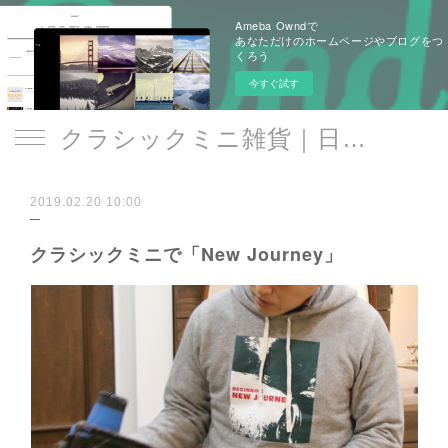
Ameba Owndで
あなただけのホームページやブログをつ
くろう
今すぐ試す
クラシックミニ雑貨｜日遊品 トミー1号2号
2019.02.20 10:00
クラシックミニで「New Journey」