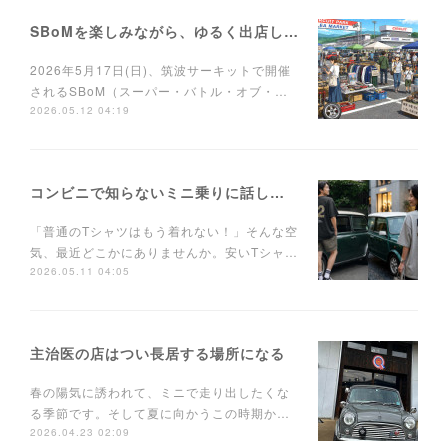
SBoMを楽しみながら、ゆるく出店しませんか？
2026年5月17日(日)、筑波サーキットで開催
されるSBoM（スーパー・バトル・オブ・…
2026.05.12 04:19
コンビニで知らないミニ乗りに話しかけられるTシャツ
「普通のTシャツはもう着れない！」そんな空
気、最近どこかにありませんか。安いTシャ…
2026.05.11 04:05
主治医の店はつい長居する場所になる
春の陽気に誘われて、ミニで走り出したくな
る季節です。そして夏に向かうこの時期か…
2026.04.23 02:09