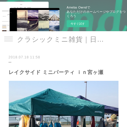
Ameba Owndで
あなただけのホームページやブログをつ
くろう
今すぐ試す
クラシックミニ雑貨｜日遊品 トミー1号2号
2018.07.18 11:58
レイクサイド ミニパーティ ｉｎ宮ヶ瀬