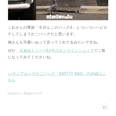
これからの季節「今日もこのバッグ♪」とついついヘビロ
テしてしまうかごバッグだと思います。
鳩さんも可愛いねって言ってくれてるみたいですね。
ぜひ、
日遊品トミー1号2号のオンラインショップ
でご覧
になってみてくださいね。
>>サンアルシデかごバッグ「KAPITY BAG」の詳細はこ
ちら
blog
(
427
)
商品紹介
(
245
)