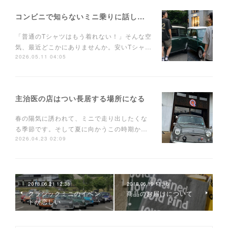
コンビニで知らないミニ乗りに話しかけられるTシャツ
「普通のTシャツはもう着れない！」そんな空
気、最近どこかにありませんか。安いTシャ…
2026.05.11 04:05
主治医の店はつい長居する場所になる
春の陽気に誘われて、ミニで走り出したくな
る季節です。そして夏に向かうこの時期か…
2026.04.23 02:09
2018.06.21 12:38
2018.06.19 11:16
クラシックミニのイベン
商品のお届けについて
トが恋しい