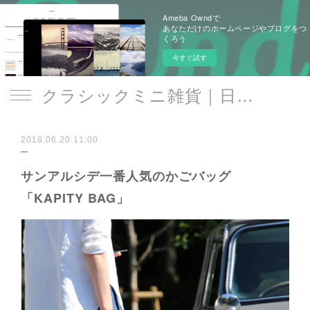
Ameba Owndで
あなただけのホームページやブログをつ
くろう
今すぐ試す
クラシックミニ雑貨｜日遊品 トミー1号2号
2018.06.20 11:00
サンアルシデ一番人気のかごバッグ
「KAPITY BAG」