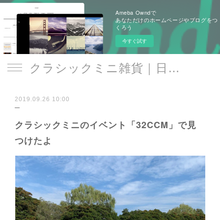
Ameba Owndで
あなただけのホームページやブログをつ
くろう
今すぐ試す
クラシックミニ雑貨｜日遊品 トミー1号2号
2019.09.26 10:00
クラシックミニのイベント「32CCM」で見
つけたよ