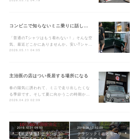
2026.05.12 04:19
コンビニで知らないミニ乗りに話しかけられるTシャツ
「普通のTシャツはもう着れない！」そんな空
気、最近どこかにありませんか。安いTシャ…
2026.05.11 04:05
主治医の店はつい長居する場所になる
春の陽気に誘われて、ミニで走り出したくな
る季節です。そして夏に向かうこの時期か…
2026.04.23 02:09
2019.10.01 09:50
2019.09.17 10:00
【出店情報】クラシック
クラシックミニとモーリ
ミニのイベント「ミニピ
スマイナー と…