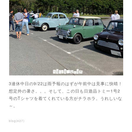
3連休中日の9/22は雨予報のはずが午前中は見事に快晴！
想定外の暑さ。。。そして、この日も日遊品トミー1号2
号のTシャツを着てくれている方がチラホラ。うれしいな
～。
blog
(
427
)