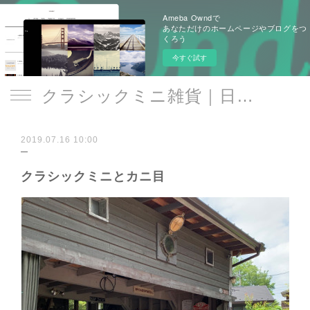
Ameba Owndで
あなただけのホームページやブログをつ
くろう
今すぐ試す
クラシックミニ雑貨｜日遊品 トミー1号2号
2019.07.16 10:00
クラシックミニとカニ目