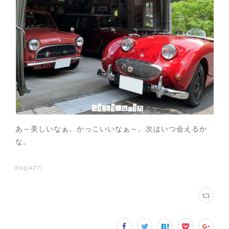
あ～美しいなぁ。かっこいいなぁ～。次はいつ会えるか
な。
blog
(
427
)