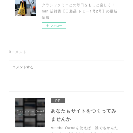
クラシックミニとの毎日をもっと楽しく！
mini活雑貨【日遊品 トミー1号2号】の最新
情報
フォロー
0
コメント
PR
あなたもサイトをつくってみ
ませんか
Ameba Owndを使えば、誰でもかんた