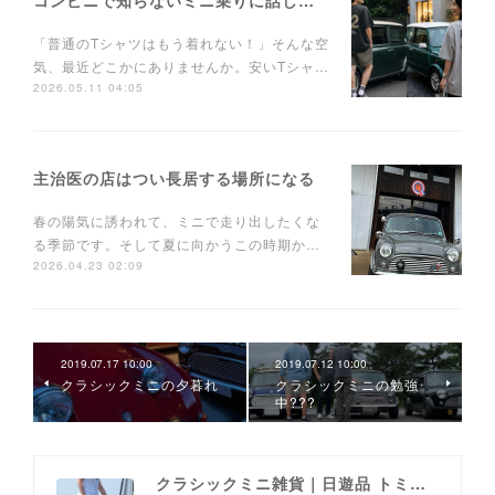
コンビニで知らないミニ乗りに話しかけられるTシャツ
「普通のTシャツはもう着れない！」そんな空
気、最近どこかにありませんか。安いTシャ…
2026.05.11 04:05
主治医の店はつい長居する場所になる
春の陽気に誘われて、ミニで走り出したくな
る季節です。そして夏に向かうこの時期か…
2026.04.23 02:09
2019.07.17 10:00
2019.07.12 10:00
クラシックミニの夕暮れ
クラシックミニの勉強
中???
クラシックミニ雑貨｜日遊品 トミー1号2号