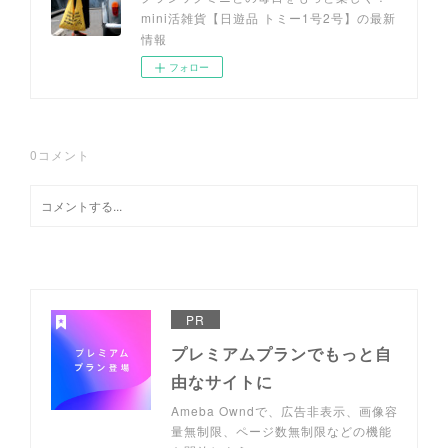
mini活雑貨【日遊品 トミー1号2号】の最新
情報
フォロー
0
コメント
PR
プレミアムプランでもっと自
由なサイトに
Ameba Owndで、広告非表示、画像容
量無制限、ページ数無制限などの機能