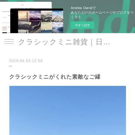
Ameba Owndで
あなただけのホームページやブログをつ
くろう
今すぐ試す
クラシックミニ雑貨｜日遊品 トミー1号2号
2018.06.04 12:58
クラシックミニがくれた素敵なご縁