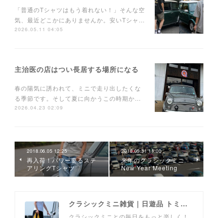
「普通のTシャツはもう着れない！」そんな空
気、最近どこかにありませんか。安いTシャ…
2026.05.11 04:05
主治医の店はつい長居する場所になる
春の陽気に誘われて、ミニで走り出したくな
る季節です。そして夏に向かうこの時期か…
2026.04.23 02:09
2018.06.05 12:25
2018.05.31 11:00
再入荷！パワー要るステ
来年のクラシックミニ
アリングTシャツ
New Year Meeting
クラシックミニ雑貨｜日遊品 トミー1号2号
クラシックミニとの毎日をもっと楽しく！