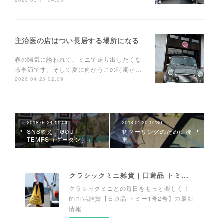
2026.05.11 04:05
主治医の店はつい長居する場所になる
春の陽気に誘われて、ミニで走り出したくな
る季節です。そして夏に向かうこの時期か…
2026.04.23 02:09
2018.04.24 11:00
2018.04.20 10:30
SNS映え「GOUT
初ツーリングのために洗
TEMPS（グータン）」
車
クラシックミニ雑貨｜日遊品 トミー1号2号
クラシックミニとの毎日をもっと楽しく！
mini活雑貨【日遊品 トミー1号2号】の最新
情報