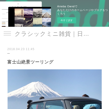
Ameba Owndで
あなただけのホームページやブログをつ
くろう
今すぐ試す
クラシックミニ雑貨｜日遊品 トミー1号2号
2018.04.23 11:45
富士山絶景ツーリング