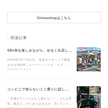
Onlineshopはこちら
関連記事
SBoMを楽しみながら、ゆるく出店しませんか？
2026年5月17日(日)、筑波サーキットで開催
されるSBoM（スーパー・バトル・オブ・…
2026.05.12 04:19
コンビニで知らないミニ乗りに話しかけられるTシャツ
「普通のTシャツはもう着れない！」そんな空
気、最近どこかにありませんか。安いTシャ…