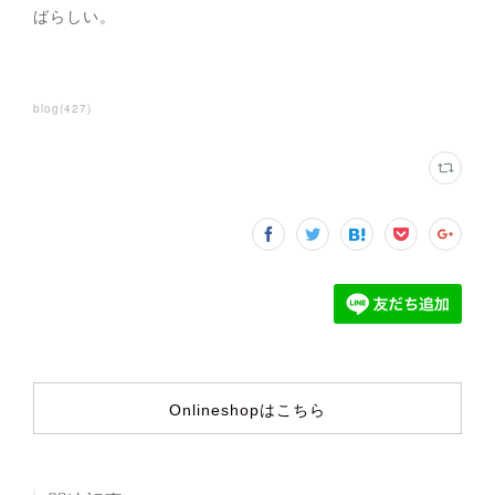
ばらしい。
blog
(
427
)
Onlineshopはこちら